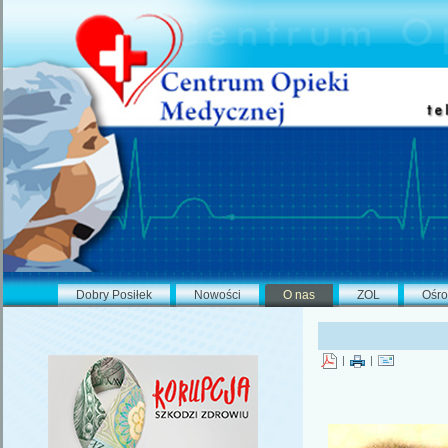
Dobry Posiłek
Nowości
O nas
ZOL
Ośro
|
|