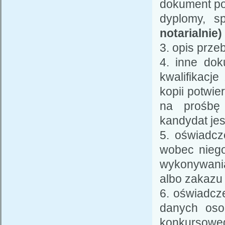
dokument po
dyplomy, sp
notarialnie)
3. opis prz
4. inne dok
kwalifikacj
kopii potwi
na prośbę 
kandydat je
5. oświadc
wobec nieg
wykonywani
albo zakazu
6. oświadcz
danych oso
konkursowe