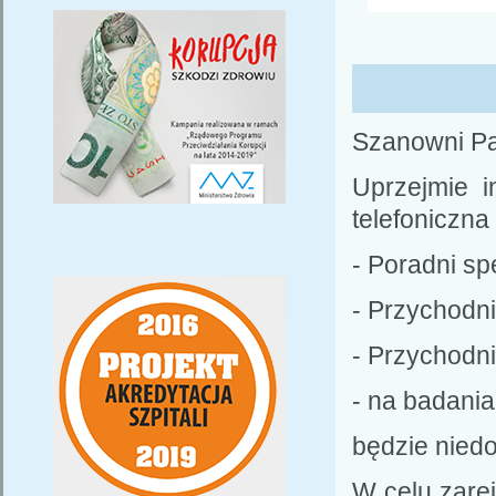
Szanowni P
Uprzejmie i
telefoniczna
- Poradni s
- Przychodn
- Przychodni
- na badani
będzie nied
W celu zare