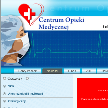
Dobry Posiłek
Nowości
O nas
ZOL
Ośro
Oddziały
SOR
poradnie 
Anestezjologii i Int.Terapii
Pracownia diagnostyki 
Chirurgiczny