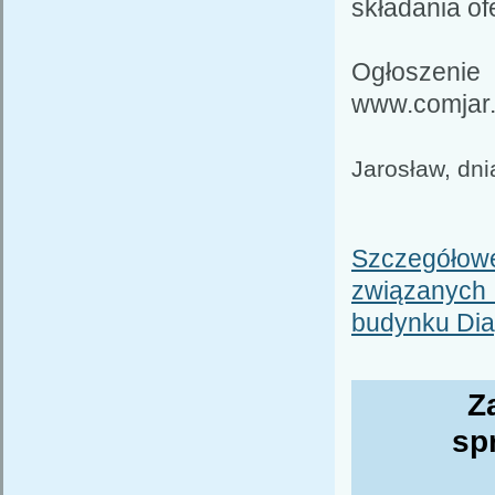
składania ofe
Ogłoszenie
www.comjar.
Jarosław, dni
Szczegóło
związanyc
budynku Dia
Z
sp