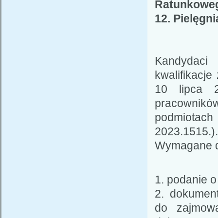
Ratunkowe
12. Pielęgn
Kandydaci
kwalifikacj
10 lipca 
pracownikó
podmiotach 
2023.1515.).
Wymagane d
1. podanie 
2. dokumen
do zajmowa