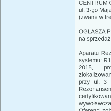
CENTRUM O
ul. 3-go Maj
(zwane w tre
OGŁASZA 
na sprzedaż
Aparatu Re
systemu: R1
2015, pro
zlokalizow
przy ul. 3
Rezonansem 
certyfikowa
wywoławcza:
Oferenci zo