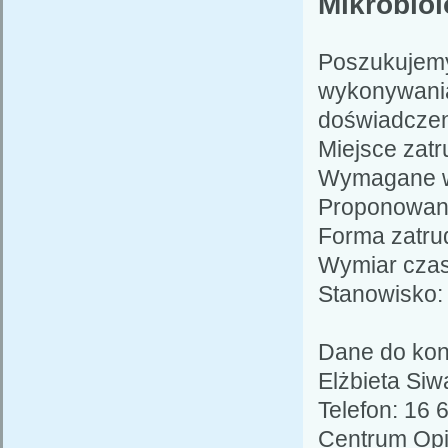
Mikrobiol
Poszukujem
wykonywania
doświadczen
Miejsce zatr
Wymagane wy
Proponowane
Forma zatru
Wymiar czas
Stanowisko: 
Dane do kon
Elżbieta Siw
Telefon: 16 
Centrum Opi