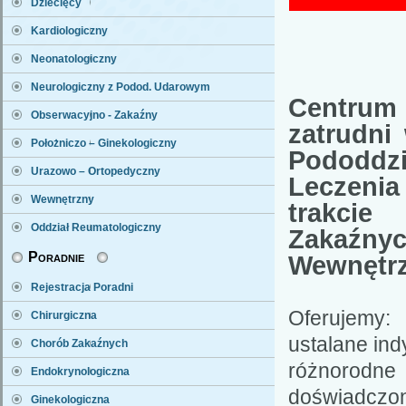
Dziecięcy
Kardiologiczny
Neonatologiczny
Neurologiczny z Podod. Udarowym
Centrum
Obserwacyjno - Zakaźny
zatrudni
Położniczo – Ginekologiczny
Pododdz
Urazowo – Ortopedyczny
Leczeni
Wewnętrzny
trakcie
Oddział Reumatologiczny
Zakaźny
Poradnie
Wewnętr
Rejestracja Poradni
Oferujemy: 
Chirurgiczna
ustalane ind
Chorób Zakaźnych
różnorodne 
Endokrynologiczna
doświadczon
Ginekologiczna