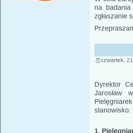
na badania
zgłaszanie s
Przepraszam
czwartek, 2
Dyrektor C
Jarosław 
Pielęgniare
stanowisko:
1. Pielęgni