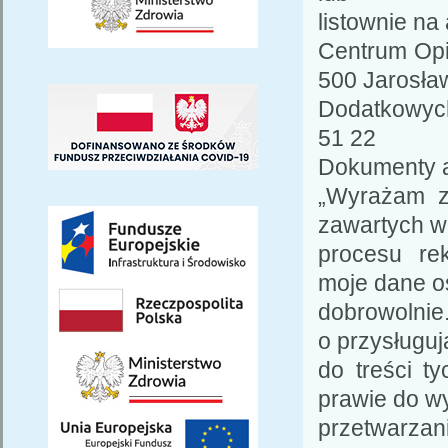
listownie na
Centrum Opi
500 Jarosła
Dodatkowych
51 22
Dokumenty a
„Wyrażam z
zawartych w 
procesu rek
moje dane o
dobrowolnie
o przysługu
do treści t
prawie do w
przetwarzan