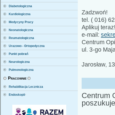
Diabetologiczna
Zadzwoń!
Kardiologiczna
tel. ( 016) 6
Medycyny Pracy
Aplikuj teraz
Neonatologiczna
e-mail:
sekre
Reumatologiczna
Centrum Opi
Urazowo - Ortopedyczna
ul. 3-go Maj
Punkt pobrań
Neurologiczna
Jarosław, 13
Pulmonologiczna
Pracownie
Rehabilitacja Lecznicza
Centrum O
Endoskopii
poszukuje