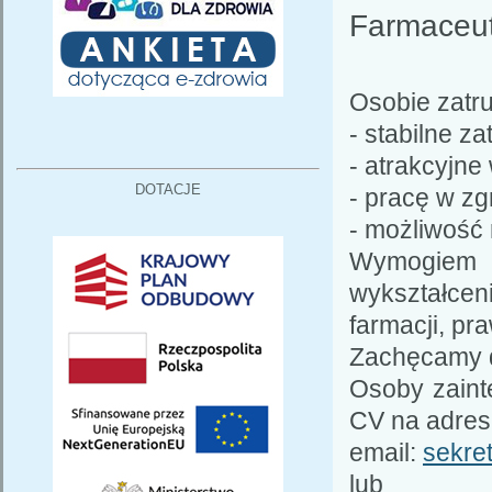
Farmaceut
Osobie zatr
- stabilne z
- atrakcyjne
DOTACJE
- pracę w zg
- możliwość 
Wymogiem 
wykształcen
farmacji, p
Zachęcamy d
Osoby zaint
CV na adres
email:
sekre
lub