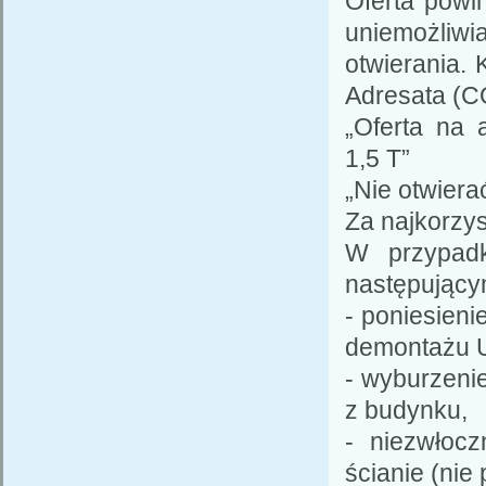
Oferta powi
uniemożliw
otwierania.
Adresata (C
„Oferta na
1,5 T”
„Nie otwiera
Za najkorzys
W przypadk
następujący
- poniesien
demontażu U
- wyburzeni
z budynku,
- niezwłoc
ścianie (nie