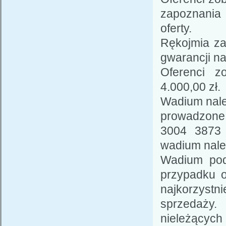
zapoznania 
oferty.
Rękojmia za
gwarancji na
Oferenci 
4.000,00 zł
Wadium nale
prowadzone
3004 3873 
wadium należ
Wadium pod
przypadku o
najkorzyst
sprzedaży
nieleżących