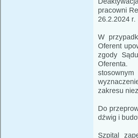
Deaktywacja
pracowni Re
26.2.2024 r.
W przypadk
Oferent upo
zgody Sądu
Oferenta.
stosowny
wyznaczeni
zakresu nie
Do przeprow
dźwig i bud
Szpital za