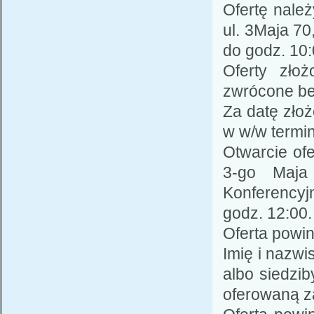
Ofertę nale
ul. 3Maja 70
do godz. 10:
Oferty zło
zwrócone be
Za datę złoż
w w/w termin
Otwarcie ofe
3-go Maja
Konferencyjn
godz. 12:00.
Oferta powi
Imię i nazwi
albo siedzib
oferowaną z