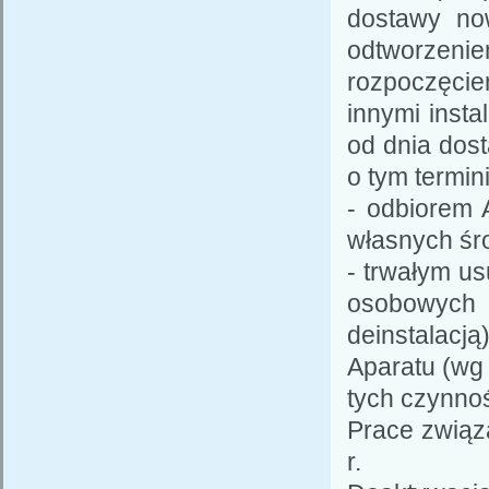
dostawy no
odtworzen
rozpoczęcie
innymi insta
od dnia dost
o tym termin
- odbiorem 
własnych śr
- trwałym u
osobowych 
deinstalacj
Aparatu (wg
tych czynno
Prace związ
r.