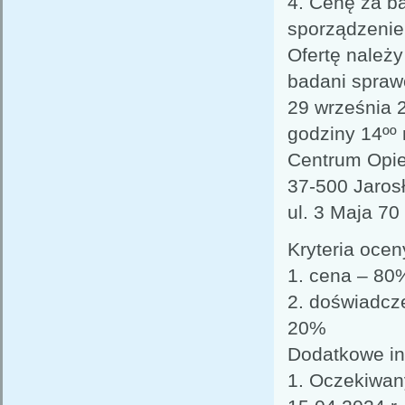
4. Cenę za b
sporządzenie
Ofertę należy
badani spraw
29 września 2
godziny 14ºº 
Centrum Opie
37-500 Jaros
ul. 3 Maja 70
Kryteria oceny
1. cena – 80
2. doświadcz
20%
Dodatkowe in
1. Oczekiwany