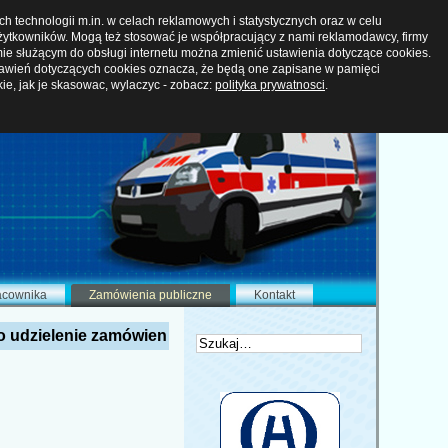
 technologii m.in. w celach reklamowych i statystycznych oraz w celu
ytkowników. Mogą też stosować je współpracujący z nami reklamodawcy, firmy
ie służącym do obsługi internetu można zmienić ustawienia dotyczące cookies.
tawień dotyczących cookies oznacza, że będą one zapisane w pamięci
kie, jak je skasowac, wylaczyc - zobacz:
polityka prywatnosci
.
acownika
Zamówienia publiczne
Kontakt
o udzielenie zamówien