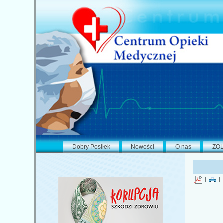
Dobry Posiłek
Nowości
O nas
ZO
|
|