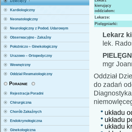
Lekarz
Dziecięcy
kierujący
Kardiologiczny
oddziałem
:
Lekarze:
Neonatologiczny
Pielęgniarki:
Neurologiczny z Podod. Udarowym
Lekarz k
Obserwacyjno - Zakaźny
lek. Rad
Położniczo – Ginekologiczny
PIELĘG
Urazowo – Ortopedyczny
mgr Joann
Wewnętrzny
Oddział Reumatologiczny
Oddział Dzi
do zadań odd
Poradnie
Diagnosty
Rejestracja Poradni
niemowlęceg
Chirurgiczna
układu 
Chorób Zakaźnych
układu 
Endokrynologiczna
układu k
Ginekologiczna