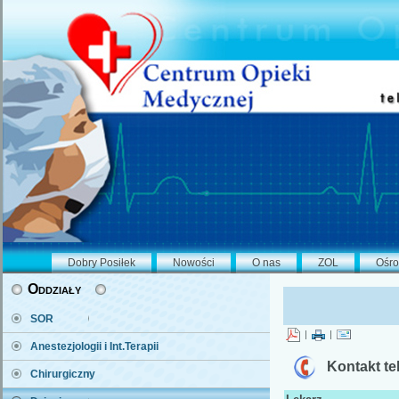
Dobry Posiłek
Nowości
O nas
ZOL
Ośro
Oddziały
SOR
|
|
Anestezjologii i Int.Terapii
Kontakt te
Chirurgiczny