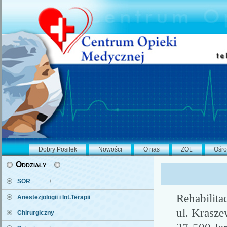
Dobry Posiłek
Nowości
O nas
ZOL
Ośro
Oddziały
SOR
Rehabilita
Anestezjologii i Int.Terapii
ul. Krasz
Chirurgiczny