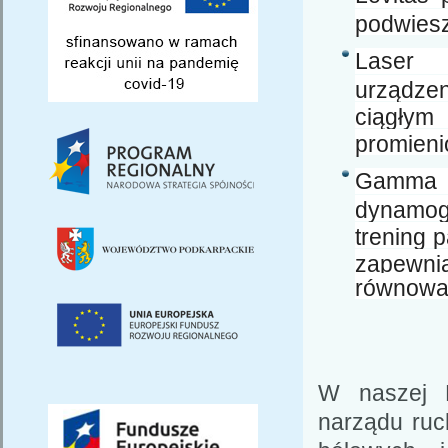
podwies
Laser 
urządzen
ciągłym
promieni
Gamma
dynamog
trening 
zapewni
równowagi
W naszej P
narządu ruc