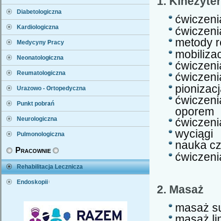
1. Kinezyte
Diabetologiczna
ćwiczeni
Kardiologiczna
ćwiczeni
metody r
Medycyny Pracy
mobilizac
Neonatologiczna
ćwiczeni
Reumatologiczna
ćwiczen
pionizac
Urazowo - Ortopedyczna
ćwiczen
Punkt pobrań
oporem
Neurologiczna
ćwiczeni
wyciągi
Pulmonologiczna
nauka cz
Pracownie
ćwiczeni
Rehabilitacja Lecznicza
Endoskopii
2. Masaż
masaż s
masaż li