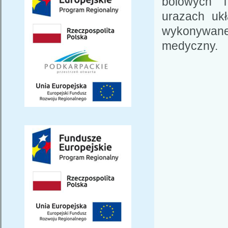
bólowych i
urazach uk
wykonywan
medyczny.