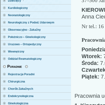
37-500 Ja
Dziecięcy
Kardiologiczny
KIEROW
Neonatologiczny
Anna Cie
Neurologiczny z Podod. Udarowym
Nr tel.: 1
Obserwacyjno - Zakaźny
Położniczo – Ginekologiczny
Pracowni
Urazowo – Ortopedyczny
Poniedzi
Wewnętrzny
Wtorek:
7
Oddział Reumatologiczny
Środa:
7.
Poradnie
Czwartek
Rejestracja Poradni
Piątek:
7.
Chirurgiczna
Chorób Zakaźnych
Pracownia ud
Endokrynologiczna
Ginekologiczna