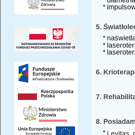
impulsow
5. Światłol
naświetl
laserote
laserote
6. Kriotera
7. Rehabil
8. Posiadam
Levitas