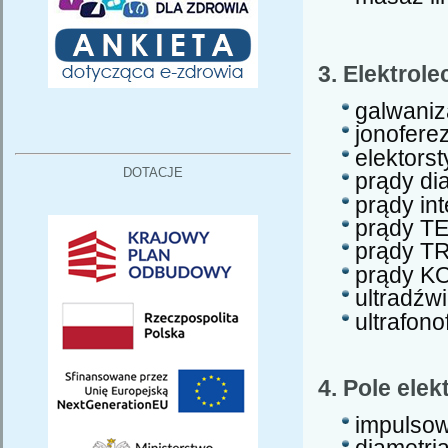
3. Elektrol
galwaniz
jonofere
elektors
DOTACJE
prądy d
prądy in
prądy T
prądy T
prądy K
ultradźw
ultrafono
4. Pole ele
impulsow
diametri