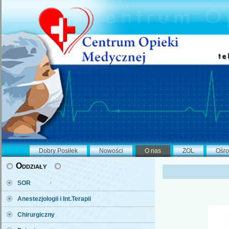
Dobry Posiłek
Nowości
O nas
ZOL
Ośro
Oddziały
SOR
Anestezjologii i Int.Terapii
Chirurgiczny