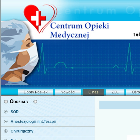
Dobry Posiłek
Nowości
O nas
ZOL
Ośro
Oddziały
SOR
Anestezjologii i Int.Terapii
Chirurgiczny